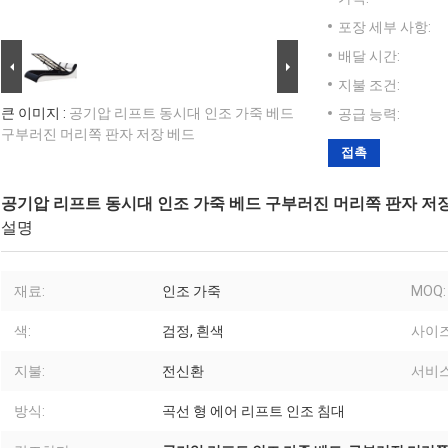
포장 세부 사항:
배달 시간:
지불 조건:
큰 이미지 :
공기압 리프트 동시대 인조 가죽 베드
공급 능력:
구부러진 머리쪽 판자 저장 베드
접촉
공기압 리프트 동시대 인조 가죽 베드 구부러진 머리쪽 판자 저
설명
재료:
인조 가죽
MOQ:
색:
검정, 흰색
사이즈
지불:
전신환
서비스
방식:
곡선 형 에어 리프트 인조 침대