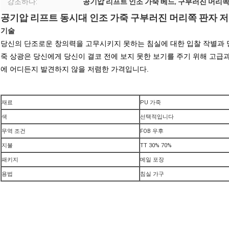
강조하다:
공기압 리프트 인조 가죽 베드
,
구부러진 머리쪽
공기압 리프트 동시대 인조 가죽 구부러진 머리쪽 판자 저
기술
당신의 단조로운 창의력을 고무시키지 못하는 침실에 대한 입찰 작별과 당
죽 상광은 당신에게 당신이 결코 전에 보지 못한 보기를 주기 위해 고급
에 어디든지 발견하지 않을 저렴한 가격입니다.
재료
PU 가죽
색
선택적입니다
무역 조건
FOB 우후
지불
TT 30% 70%
패키지
메일 포장
용법
침실 가구