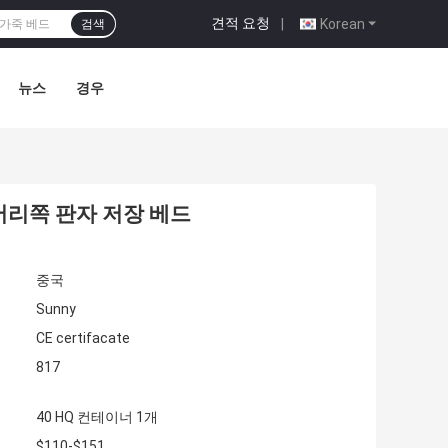
견적 요청
|
Korean
검색
뉴스
경우
머리쪽 판자 저장 베드
중국
Sunny
CE certifacate
817
40 HQ 컨테이너 1개
$110-$151