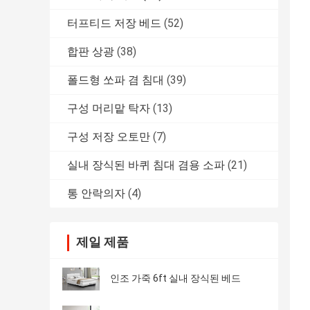
터프티드 저장 베드
(52)
합판 상광
(38)
폴드형 쏘파 겸 침대
(39)
구성 머리맡 탁자
(13)
구성 저장 오토만
(7)
실내 장식된 바퀴 침대 겸용 소파
(21)
통 안락의자
(4)
제일 제품
인조 가죽 6ft 실내 장식된 베드