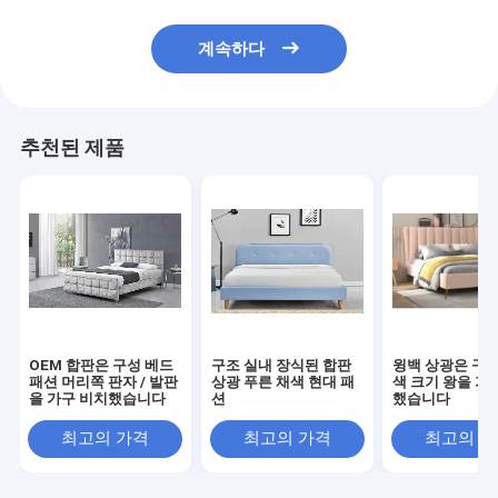
계속하다
추천된 제품
OEM 합판은 구성 베드
구조 실내 장식된 합판
윙백 상광은 구성
패션 머리쪽 판자 / 발판
상광 푸른 채색 현대 패
색 크기 왕을 가
을 가구 비치했습니다
션
했습니다
최고의 가격
최고의 가격
최고의 