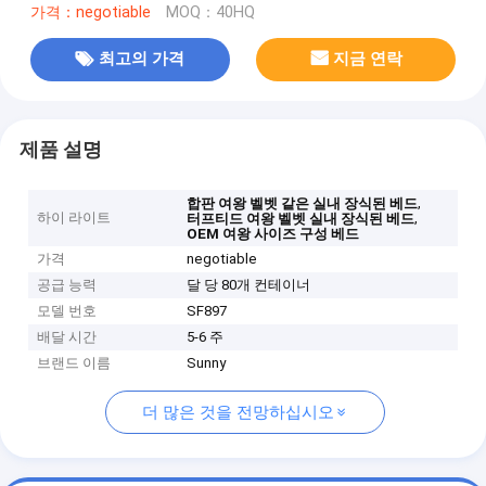
가격：negotiable
MOQ：40HQ
최고의 가격
지금 연락
제품 설명
,
합판 여왕 벨벳 같은 실내 장식된 베드
하이 라이트
,
터프티드 여왕 벨벳 실내 장식된 베드
OEM 여왕 사이즈 구성 베드
가격
negotiable
공급 능력
달 당 80개 컨테이너
모델 번호
SF897
배달 시간
5-6 주
브랜드 이름
Sunny
더 많은 것을 전망하십시오