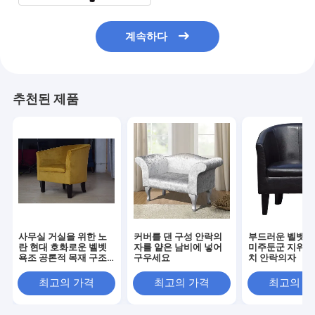
계속하다
추천된 제품
사무실 거실을 위한 노
커버를 댄 구성 안락의
부드러운 벨벳 같
란 현대 호화로운 벨벳
자를 얕은 남비에 넣어
미주둔군 지위협
욕조 공론적 목재 구조
구우세요
치 안락의자
나무로 된 피트
최고의 가격
최고의 가격
최고의 