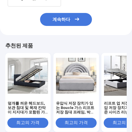
계속하다
추천된 제품
덮개를 씌운 헤드보드,
유압식 저장 장치가 있
리프트 업 저장 
보관 침대 및 목재 칸막
는 Boucle 가스 리프트
압 저장 장치가 
이 지지대가 포함된 가
저장 침대 프레임, 박스
준 사이즈 리넨 
스 리프트 침대 프레임,
스프링 필요 없음
씌운 침대 프레
간편한 조립
최고의 가격
최고의 가격
최고의 