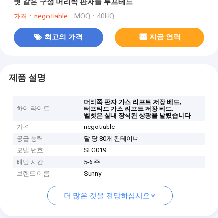
벳 같은 구성 머리쪽 판자를 투프테드
가격：negotiable
MOQ：40HQ
최고의 가격
지금 연락
제품 설명
,
머리쪽 판자 가스 리프트 저장 베드
하이 라이트
,
터프티드 가스 리프트 저장 베드
벨벳은 실내 장식된 상광을 날렸습니다
가격
negotiable
공급 능력
달 당 80개 컨테이너
모델 번호
SFG019
배달 시간
5-6 주
브랜드 이름
Sunny
더 많은 것을 전망하십시오