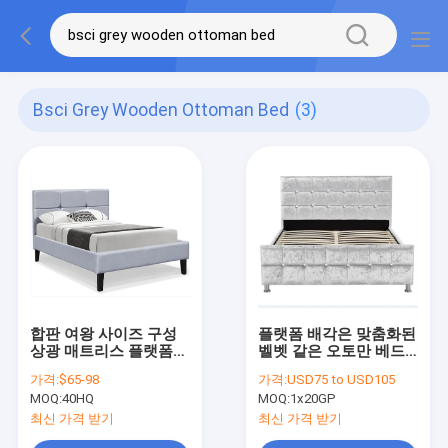
Bsci Grey Wooden Ottoman Bed
(3)
합판 여왕 사이즈 구성
플랫폼 배각은 맞춤화된
상광 매트리스 플랫폼은
벨벳 같은 오토만 베드
나무로 된 오토만 베드
유러피언 스타일을 압도
가격:
$65-98
가격:
USD75 to USD105
를 회색으로 합니다
했습니다
MOQ:
40HQ
MOQ:
1x20GP
최신 가격 받기
최신 가격 받기